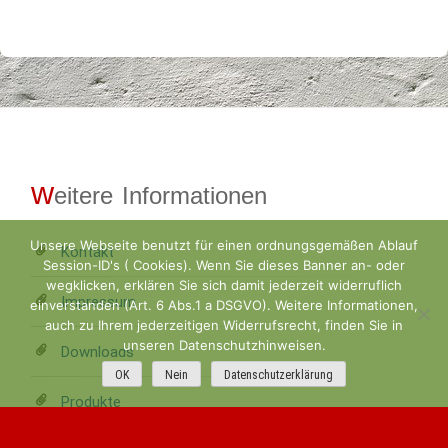
w
eitere Informationen
Unsere Webseite benutzt für einen ordnungsgemäßen Ablauf
Kontakt
Session-ID's ( Cookies). Wenn Sie dieses Banner an- oder
wegklicken, erklären Sie sich damit jederzeit widerruflich
Impressum
einverstanden (Art. 6 Abs.1 a DSGVO). Weitere Informationen,
auch zu Ihrem jederzeitigen Widerrufsrecht, finden Sie in
unseren Datenschutzhinweisen.
Downloads
OK
Nein
Datenschutzerklärung
Produkte