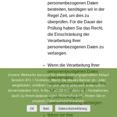
personenbezogenen Daten
bestreiten, benötigen wir in der
Regel Zeit, um dies zu
überprüfen. Für die Dauer der
Prüfung haben Sie das Recht,
die Einschränkung der
Verarbeitung Ihrer
personenbezogenen Daten zu
verlangen.
Wenn die Verarbeitung Ihrer
personenbezogenen Daten
Unsere Webseite benutzt für einen ordnungsgemäßen Ablauf
unrechtmäßig
Session-ID's ( Cookies). Wenn Sie dieses Banner an- oder
geschah/geschieht, können Sie
wegklicken, erklären Sie sich damit jederzeit widerruflich
statt der Löschung die
einverstanden (Art. 6 Abs.1 a DSGVO). Weitere Informationen,
auch zu Ihrem jederzeitigen Widerrufsrecht, finden Sie in
Einschränkung der
unseren Datenschutzhinweisen.
Datenverarbeitung verlangen.
OK
Nein
Datenschutzerklärung
Wenn wir Ihre